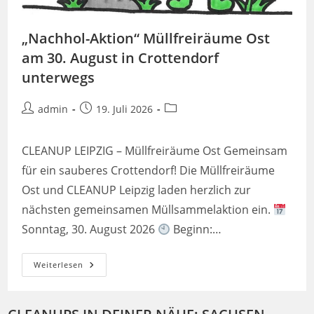
„Nachhol-Aktion“ Müllfreiräume Ost
am 30. August in Crottendorf
unterwegs
Beitrags-
Beitrag
Beitrags-
admin
19. Juli 2026
Autor:
veröffentlicht:
Kategorie:
CLEANUP LEIPZIG – Müllfreiräume Ost Gemeinsam
für ein sauberes Crottendorf! Die Müllfreiräume
Ost und CLEANUP Leipzig laden herzlich zur
nächsten gemeinsamen Müllsammelaktion ein.
Sonntag, 30. August 2026
Beginn:…
„Nachhol-
Weiterlesen
Aktion“
Müllfreiräume
Ost
Am
30.