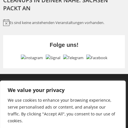
CLEANUPS IN DEINER NÄHE: SACHSEN
August
PACKT AN
In
Crottendorf
Unterwegs
Es sind keine anstehenden Veranstaltungen vorhanden.
H
i
n
Folge uns!
w
e
i
s
We value your privacy
We use cookies to enhance your browsing experience,
serve personalised ads or content, and analyse our
traffic. By clicking "Accept All", you consent to our use of
cookies.