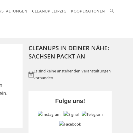
Website-
NSTALTUNGEN
CLEANUP LEIPZIG
KOOPERATIONEN
Suche
CLEANUPS IN DEINER NÄHE:
umschalte
SACHSEN PACKT AN
Es sind keine anstehenden Veranstaltungen
H
vorhanden.
i
m
n
ein.
w
Folge uns!
e
i
s