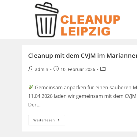
Zum
Inhalt
springen
Cleanup mit dem CVJM im Marianne
Beitrags-
Beitrag
Beitrags-
admin
10. Februar 2026
Autor:
veröffentlicht:
Kategorie:
Gemeinsam anpacken für einen sauberen Ma
11.04.2026 laden wir gemeinsam mit dem CVJM L
Der…
Cleanup
Weiterlesen
Mit
Dem
CVJM