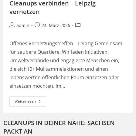
Cleanups verbinden – Leipzig
vernetzen
Beitrags-
Beitrag
Beitrags-
admin
24. März 2026
Autor:
veröffentlicht:
Kategorie:
Offenes Vernetzungstreffen – Leipzig Gemeinsam
für saubere Quartiere. Wir laden Initiativen,
Umweltverbände und engagierte Menschen ein,
die sich für Müllsammelaktionen und einen
lebenswerten öffentlichen Raum einsetzen oder
einsetzen möchten. Im…
Cleanups
Weiterlesen
Verbinden
–
Leipzig
Vernetzen
CLEANUPS IN DEINER NÄHE: SACHSEN
PACKT AN