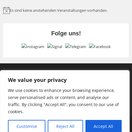
Es sind keine anstehenden Veranstaltungen vorhanden.
H
i
n
Folge uns!
w
e
i
s
We value your privacy
We use cookies to enhance your browsing experience,
serve personalised ads or content, and analyse our
traffic. By clicking "Accept All", you consent to our use of
cookies.
Impressum
Datenschutzerklärung
Customise
Reject All
Accept All