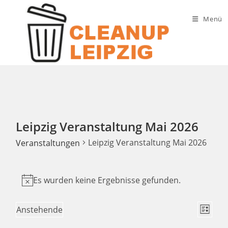
Zum
Inhalt
Menü
springen
Leipzig Veranstaltung Mai 2026
Leipzig Veranstaltung Mai 2026
Veranstaltungen
Veranstaltungen
Es wurden keine Ergebnisse gefunden.
H
i
A
V
Anstehende
n
L
e
n
D