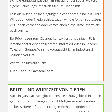
sich die Hände zu waschen. Bringt daher bei Bedarf
weitere
n
e
o
eigene Reinigung
sutensilien für eure Hände mit.
n
n
Falls die Witterungsbedingungen nicht optimal sind, z.B
. Hitze,
-
Windböen oder Niederschlag, sagen wir die Aktion spätestens
N
2
Stunden vorher ab oder verschieben diese. Bitte informiert
a
euch online.
v
Bei Rückfragen zum Cleanup kontaktiert uns ein
fach. Falls
i
jemand später erst dazukommt, informiert euch in unserer
g
Telegram-Gruppe. Wir sind vorauss
ichtlich mindestens 2
a
Stunden vor Ort.
t
Wir freuen uns auf euch!
i
o
Euer Cleanup-Sachsen-Team
n
BRUT- UND WURFZEIT VON TIEREN
Auch in ganz Sachsen gibt es sensible Schutzgebiete, in denen
gar nicht oder nur eingeschränkt Müll gesammelt werden
sollte. Weitere Infos zum richtigen Verhalten findet ihr in