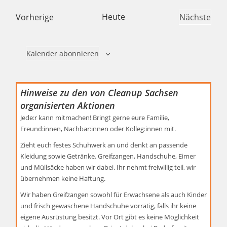
w
i
r
s
a
e
s
V
Heute
a
Vorherige
Nächste
i
t
n
i
t
e
V
c
u
s
s
e
r
e
h
m
Kalender abonnieren
t
a
r
t
w
a
n
a
e
l
ä
s
n
Hinweise zu den von Cleanup Sachsen
n
t
h
t
s
organisierten Aktionen
u
-
l
a
t
n
Jede:r kann mitmachen! Bringt gerne eure Familie,
N
e
Freund:innen, Nachbar:innen oder Kolleg:innen mit.
l
a
g
a
n
A
t
l
Zieht euch festes Schuhwerk an und denkt an passende
v
.
n
Kleidung sowie Getränke. Greifzangen, Handschuhe, Eimer
u
t
i
und Müllsäcke haben wir dabei.
Ihr nehmt freiwillig teil, wir
s
n
u
g
übernehmen keine Haftung.
i
g
n
a
c
Wir haben Greifzangen sowohl f
ür Erwachsene als auch Kinder
e
g
t
und frisch gewaschene Handschuhe vorrätig, falls ihr keine
h
n
e
eigene Ausrüstung besitzt
.
Vor Ort gibt es keine Möglichkeit
t
i