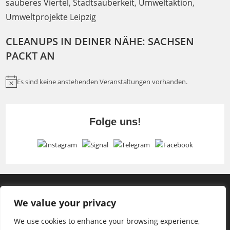
sauberes Viertel
,
Stadtsauberkeit
,
Umweltaktion
,
Umweltprojekte Leipzig
CLEANUPS IN DEINER NÄHE: SACHSEN
PACKT AN
Es sind keine anstehenden Veranstaltungen vorhanden.
H
i
n
Folge uns!
w
e
i
s
We value your privacy
We use cookies to enhance your browsing experience,